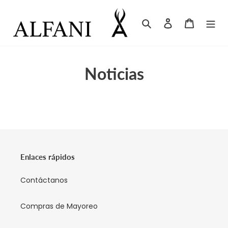
Ir
directamente
Buscar
Ingresar
Carrito
al
contenido
Noticias
Enlaces rápidos
Contáctanos
Compras de Mayoreo