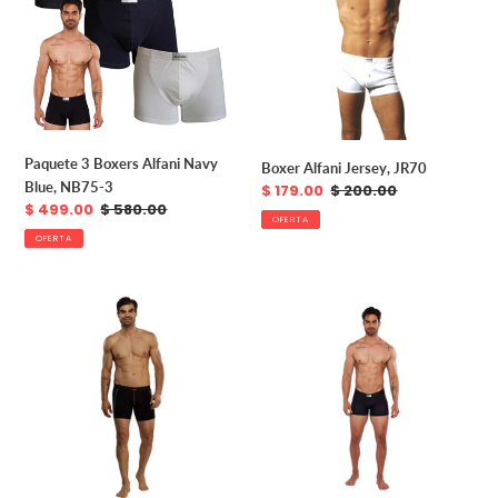
Alfani
JR70
Navy
Blue,
NB75-
3
Paquete 3 Boxers Alfani Navy
Boxer Alfani Jersey, JR70
Blue, NB75-3
Precio
$ 179.00
Precio
$ 200.00
Precio
$ 499.00
Precio
$ 580.00
de
habitual
OFERTA
de
habitual
venta
OFERTA
venta
Boxer
Boxer
Alfani
Alfani
Body,
Body,
BO115
BO130