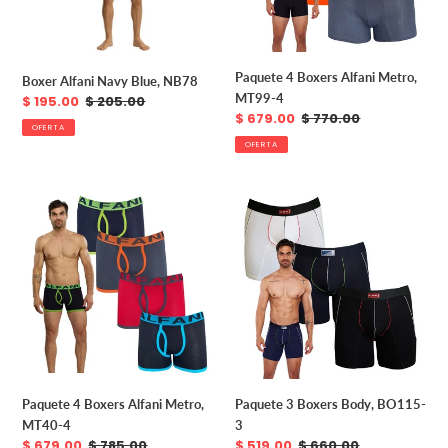
Paquete 4 Boxers Alfani Metro,
Boxer Alfani Navy Blue, NB78
MT99-4
Precio
$ 195.00
Precio
$ 205.00
Precio
$ 679.00
Precio
$ 770.00
de
habitual
OFERTA
de
habitual
venta
OFERTA
venta
Paquete
Paquete
4
3
Boxers
Boxers
Alfani
Body,
Metro,
BO115-
MT40-
3
4
Paquete 4 Boxers Alfani Metro,
Paquete 3 Boxers Body, BO115-
MT40-4
3
Precio
$ 679.00
Precio
$ 785.00
Precio
$ 519.00
Precio
$ 660.00