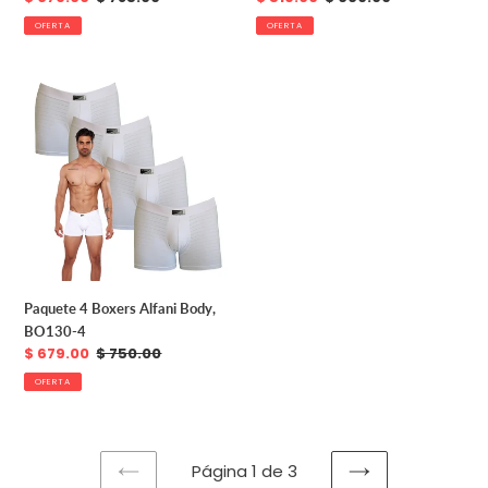
de
habitual
de
habitual
OFERTA
OFERTA
venta
venta
Paquete
4
Boxers
Alfani
Body,
BO130-
4
Paquete 4 Boxers Alfani Body,
BO130-4
Precio
$ 679.00
Precio
$ 750.00
de
habitual
OFERTA
venta
Página 1 de 3