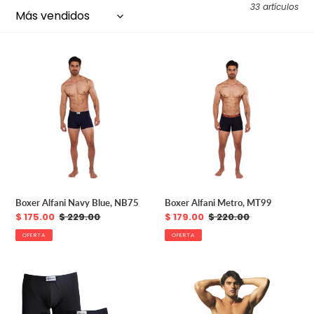
n
33 artículos
:
Boxer
Boxer
Alfani
Alfani
Navy
Metro,
Blue,
MT99
NB75
Boxer Alfani Navy Blue, NB75
Boxer Alfani Metro, MT99
Precio
$ 175.00
Precio
$ 229.00
Precio
$ 179.00
Precio
$ 220.00
de
habitual
de
habitual
OFERTA
OFERTA
venta
venta
Paquete
Boxer
3
Alfani
Boxers
Jersey,