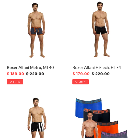
Boxer
Boxer
Alfani
Alfani
Metro,
Hi-
MT40
Tech,
HT74
Boxer Alfani Metro, MT40
Boxer Alfani Hi-Tech, HT74
Precio
$ 189.00
Precio
$ 220.00
Precio
$ 179.00
Precio
$ 220.00
de
habitual
de
habitual
OFERTA
OFERTA
venta
venta
Boxer
Paquete
Alfani
4
Navy
Boxers
Blue,
Alfani
NB78
Metro,
MT99-
4