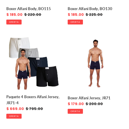
Boxer Alfani Body, BO115
Boxer Alfani Body, BO130
Precio
$ 185.00
Precio
$ 220.00
Precio
$ 185.00
Precio
$ 225.00
de
habitual
de
habitual
OFERTA
OFERTA
venta
venta
Paquete
Boxer
4
Alfani
Boxers
Jersey,
Alfani
JR71
Jersey,
JR71-
4
Paquete 4 Boxers Alfani Jersey,
Boxer Alfani Jersey, JR71
JR71-4
Precio
$ 179.00
Precio
$ 200.00
Precio
$ 669.00
Precio
$ 795.00
de
habitual
OFERTA
de
habitual
venta
OFERTA
venta