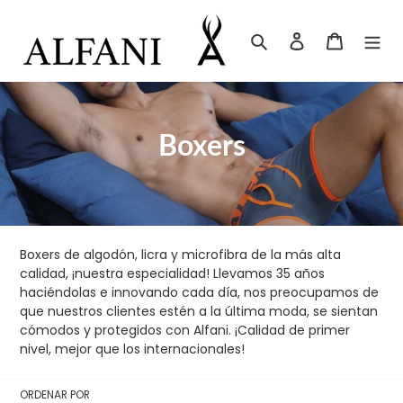
Ir
directamente
Buscar
Ingresar
Carrito
al
contenido
C
Boxers
o
l
e
Boxers de algodón, licra y microfibra de la más alta
c
calidad, ¡nuestra especialidad! Llevamos 35 años
haciéndolas e innovando cada día, nos preocupamos de
c
que nuestros clientes estén a la última moda, se sientan
cómodos y protegidos con Alfani. ¡Calidad de primer
i
nivel, mejor que los internacionales!
ó
ORDENAR POR