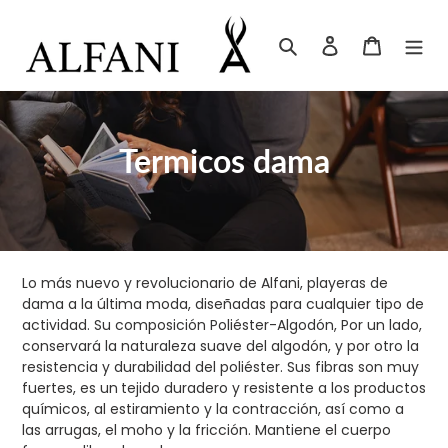
Ir
directamente
Buscar
Ingresar
Carrito
al
contenido
C
Termicos dama
o
l
e
Lo más nuevo y revolucionario de Alfani, playeras de
c
dama a la última moda, diseñadas para cualquier tipo de
actividad. Su composición Poliéster-Algodón, Por un lado,
c
conservará la naturaleza suave del algodón, y por otro la
resistencia y durabilidad del poliéster. Sus fibras son muy
i
fuertes, es un
tejido duradero y resistente
a los productos
químicos, al estiramiento y la contracción, así como a
ó
las arrugas, el moho y la fricción. Mantiene el cuerpo