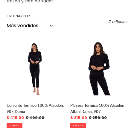
fresco y libre de sudor.
n
:
ORDENAR POR
7 artículos
Conjunto
Playera
Térmico
Térmica
100%
100%
Algodón,
Algodón
905
Alfani
Dama
Dama,
907
Conjunto Térmico 100% Algodón,
Playera Térmica 100% Algodón
905 Dama
Alfani Dama, 907
Precio
$ 415.00
Precio
$ 499.00
Precio
$ 215.00
Precio
$ 259.00
de
habitual
de
habitual
OFERTA
OFERTA
venta
venta