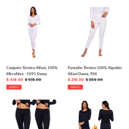
Conjunto
Pantalón
Térmico
Térmico
Alfani,
100%
100%
Algodón
Microfibra
Alfani
-
Dama,
1095
906
Dama
Conjunto Térmico Alfani, 100%
Pantalón Térmico 100% Algodón
Microfibra - 1095 Dama
Alfani Dama, 906
Precio
$ 419.00
Precio
$ 515.00
Precio
$ 215.00
Precio
$ 259.00
de
habitual
de
habitual
OFERTA
OFERTA
venta
venta
Pack
Térmico
2
Premium
Pantalones
Dama
Térmicos
Algodón-
Premium
Modal-