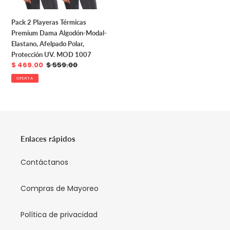
Afelpado
Polar,
Pack 2 Playeras Térmicas
Protección
Premium Dama Algodón-Modal-
UV.
Elastano, Afelpado Polar,
MOD
Protección UV. MOD 1007
1007
Precio
$ 469.00
Precio
$ 559.00
de
habitual
OFERTA
venta
Enlaces rápidos
Contáctanos
Compras de Mayoreo
Política de privacidad