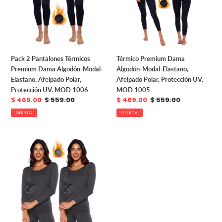
Dama
Elastano,
Algodón-
Afelpado
Modal-
Polar,
Elastano,
Protección
Afelpado
UV.
Polar,
MOD
Pack 2 Pantalones Térmicos
Térmico Premium Dama
Protección
1005
Premium Dama Algodón-Modal-
Algodón-Modal-Elastano,
UV.
Elastano, Afelpado Polar,
Afelpado Polar, Protección UV.
MOD
Protección UV. MOD 1006
MOD 1005
1006
Precio
$ 469.00
Precio
$ 559.00
Precio
$ 469.00
Precio
$ 559.00
de
habitual
de
habitual
OFERTA
OFERTA
venta
venta
Pack
2
Playeras
Térmicas
Premium
Dama
Algodón-
Modal-
Elastano,