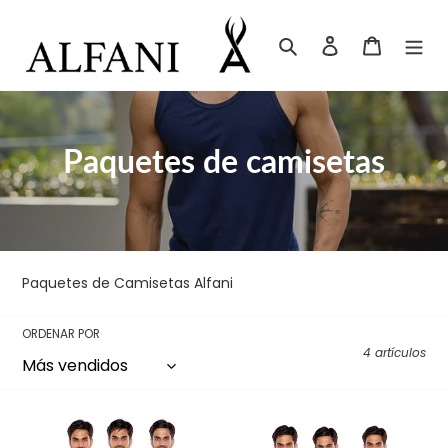
Ir
directamente
Buscar
Ingresar
Carrito
al
contenido
C
Paquetes de camisetas
o
l
e
Paquetes de Camisetas Alfani
c
ORDENAR POR
c
4 artículos
i
ó
Pack
Pack
3
3