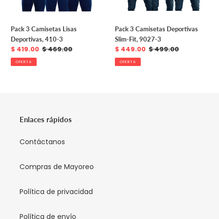
Pack 3 Camisetas Lisas
Pack 3 Camisetas Deportivas
Deportivas, 410-3
Slim-Fit, 9027-3
Precio
$ 419.00
Precio
$ 469.00
Precio
$ 449.00
Precio
$ 499.00
de
habitual
de
habitual
OFERTA
OFERTA
venta
venta
Enlaces rápidos
Contáctanos
Compras de Mayoreo
Política de privacidad
Política de envío