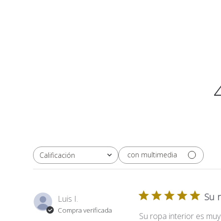
con multimedia
Calificación
Todas las clasificaciones
Su 
Luis I.
Compra verificada
Su ropa interior es mu