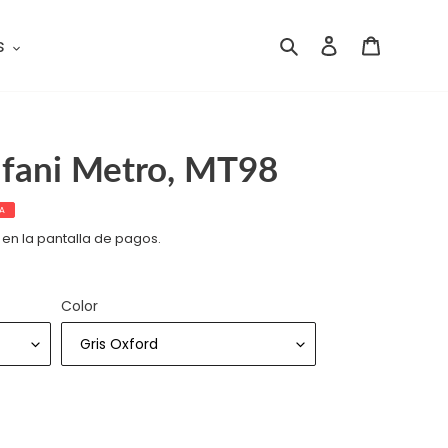
s
Buscar
Ingresar
Carrito
Alfani Metro, MT98
A
 en la pantalla de pagos.
Color