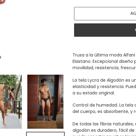
AG
Agregando
el
Trusa a la última moda Alfan
producto
Elastano. Excepcional diseño
a
movilidad, resistencia, frescu
tu
carrito
La tela Lycra de Algodón es u
de
elasticidad y resistencia. Pu
compra
a su estado original.
Control de humedad. La tela 
del cuerpo, es absorbente, y r
De todas las fibras naturales, 
algodón es duradero, fácil de c