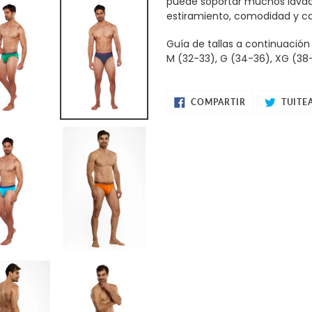
puede soportar muchos lavado
estiramiento, comodidad y ca
Guía de tallas a continuación
M (32-33), G (34-36), XG (38
COMPARTIR
COMPARTIR
TUITE
EN
FACEBOOK