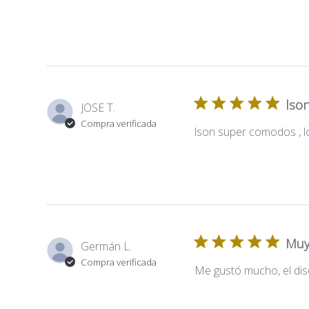
lso
JOSE T.
Compra verificada
lson super comodos , 
Muy 
Germán L.
Compra verificada
Me gustó mucho, el dise