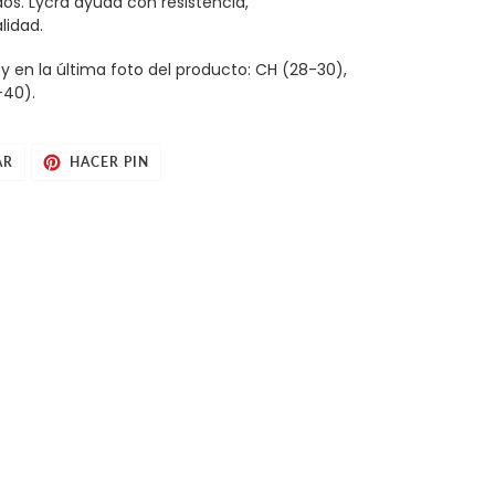
s. Lycra ayuda con resistencia,
lidad.
 y en la última foto del producto: CH (28-30),
-40).
TUITEAR
PINEAR
AR
HACER PIN
EN
EN
TWITTER
PINTEREST