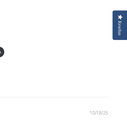
Reseñas
n
Fecha
10/18/25
de
publicaci