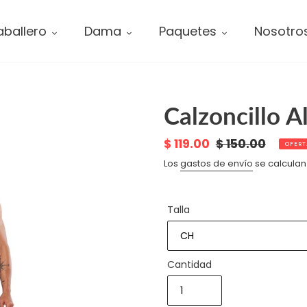
ballero
Dama
Paquetes
Nosotro
Calzoncillo 
Precio
$ 119.00
Precio
$ 150.00
OFERT
de
habitual
Los
gastos de envío
se calculan
venta
Talla
Cantidad