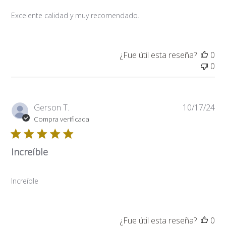
Excelente calidad y muy recomendado.
¿Fue útil esta reseña?
0
0
Fe
Gerson T.
10/17/24
de
Compra verificada
pub
Increíble
Increíble
¿Fue útil esta reseña?
0