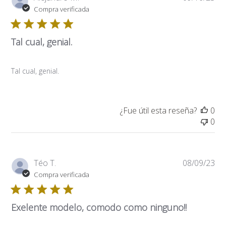
de
Compra verificada
pub
Tal cual, genial.
Tal cual, genial.
¿Fue útil esta reseña?
0
0
Fe
Téo T.
08/09/23
de
Compra verificada
pub
Exelente modelo, comodo como ninguno!!