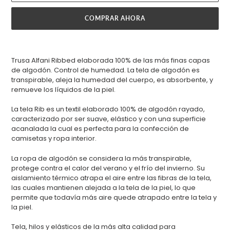
COMPRAR AHORA
Agregando
el
Trusa Alfani Ribbed elaborada 100% de las más finas capas
producto
de algodón. Control de humedad. La tela de algodón es
a
transpirable, aleja la humedad del cuerpo, es absorbente, y
tu
remueve los líquidos de la piel.
carrito
de
La tela Rib es un textil elaborado 100% de algodón rayado,
compra
caracterizado por ser suave, elástico y con una superficie
acanalada la cual es perfecta para la confección de
camisetas y ropa interior.
La ropa de algodón se considera la más transpirable,
protege contra el calor del verano y el frío del invierno. Su
aislamiento térmico atrapa el aire entre las fibras de la tela,
las cuales mantienen alejada a la tela de la piel, lo que
permite que todavía más aire quede atrapado entre la tela y
la piel.
Tela, hilos y elásticos de la más alta calidad para