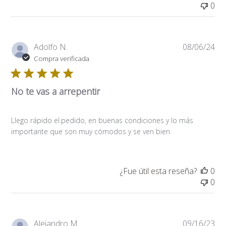
0
Fe
Adolfo N.
08/06/24
de
Compra verificada
pub
No te vas a arrepentir
Llego rápido el.pedido, en buenas condiciones y lo más
importante que son muy cómodos y se ven bien
¿Fue útil esta reseña?
0
0
Fe
Alejandro M.
09/16/23