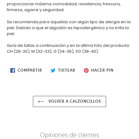
proporcionar máxima comodidad, resistencia, frescura,
firmeza, agarre y seguridad.
Se recomienda para aquellas con algún tipo de alergia en la
piel. Debido a que el algodón es hipoalergénico y no irrita la
piel.
Guía de tallas a continuación y en la última foto del producto:
CH (28-30), M (32-33), G (34-36), XG (38-40).
COMPARTIR
TUITEAR
PINEAR
COMPARTIR
TUITEAR
HACER PIN
EN
EN
EN
FACEBOOK
TWITTER
PINTEREST
VOLVER A CALZONCILLOS
Opiniones de clientes