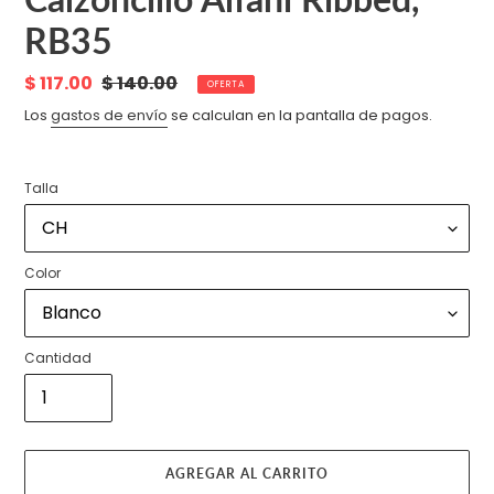
RB35
Precio
$ 117.00
Precio
$ 140.00
OFERTA
de
habitual
Los
gastos de envío
se calculan en la pantalla de pagos.
venta
Talla
Color
Cantidad
AGREGAR AL CARRITO