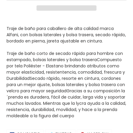
Agregando
el
Traje de baño para caballero de alta calidad marca
producto
Alfani, con bolsas laterales y bolsa trasera, secado rápido,
a
bordado en pierna, jareta ajustable en cintura.
tu
carrito
de
Traje de baño corto de secado rápido para hombre con
compra
estampado, bolsas laterales y bolsa trasera
Compuesto
por tela Poliéster - Elastano brindando atributos como
mayor elasticidad, resistentencia, comodidad, frescura y
Durabilidad
Secado rápido, resorte en cintura, cordones
para un mejor ajuste, bolsas laterales y bolsa trasera con
velcro para mayor seguridad
Gracias a su composición la
´prenda es duradera, fácil de cuidar, larga vida y soportar
muchos lavados. Mientras que la lycra ayuda a la calidad,
resistencia, durabilidad, movilidad, y hace a la prenda
moldeable a la figura del cuerpo