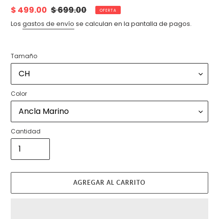
Precio
$ 499.00
Precio
$ 699.00
OFERTA
de
habitual
Los
gastos de envío
se calculan en la pantalla de pagos.
venta
Tamaño
Color
Cantidad
AGREGAR AL CARRITO