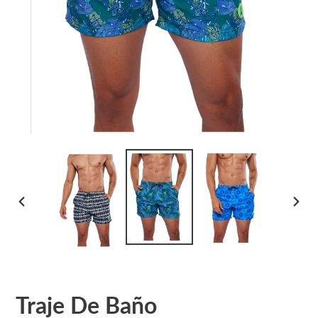
ANTERIOR
SIGU
DIAPOSITIVA
DIAPO
Traje De Baño