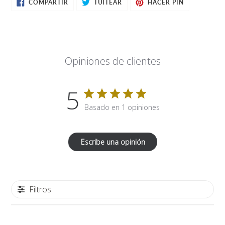
COMPARTIR
TUITEAR
PINEAR
COMPARTIR
TUITEAR
HACER PIN
EN
EN
EN
FACEBOOK
TWITTER
PINTEREST
Opiniones de clientes
5
Basado en 1 opiniones
Escribe una opinión
Filtros