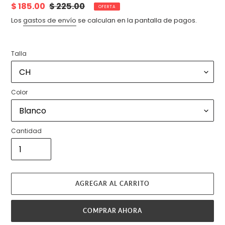
Precio
$ 185.00
Precio
$ 225.00
OFERTA
de
habitual
Los
gastos de envío
se calculan en la pantalla de pagos.
venta
Talla
Color
Cantidad
AGREGAR AL CARRITO
COMPRAR AHORA