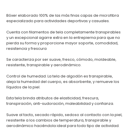
Agregando
el
Bóxer elaborado 100% de las más finas capas de microfibra
producto
especializado para actividades deportivas y casuales.
a
tu
Cuenta con filamentos de tela completamente transpirables
carrito
y un excepcional agarre extra en la entrepierna para que no
de
pierda su forma y proporcione mayor soporte, comodidad,
compra
resistencia y frescura
Se caracteriza por ser suave, fresco, cómodo, moldeable,
resistente, transpirable y aerodinámico.
Control de humedad. La tela de algodón es transpirable,
aleja la humedad del cuerpo, es absorbente, y remueve los
líquidos de la piel.
Esta tela brinda atributos de elasticidad, frescura,
transpiración, anti-sudoración, maleabilidad y confianza.
Suave al tacto, secado rápido, sedoso al contacto con la piel,
resistente a los cambios de temperatura, transpirable y
aerodinámico haciéndola ideal para todo tipo de actividad.