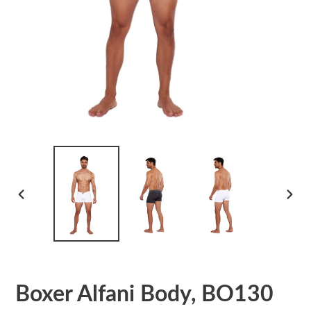
ANTERIOR
SIGU
DIAPOSITIVA
DIAPO
Boxer Alfani Body, BO130