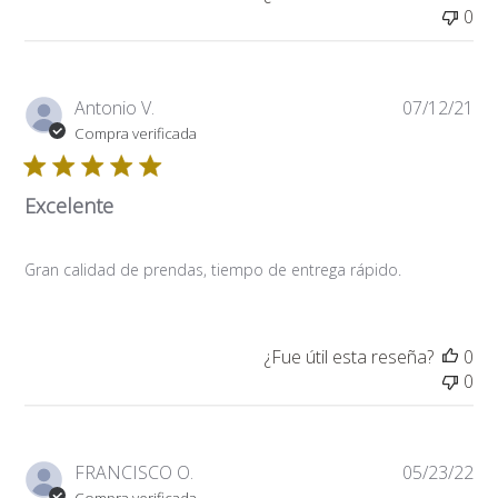
0
Fe
Antonio V.
07/12/21
de
Compra verificada
pub
Excelente
Gran calidad de prendas, tiempo de entrega rápido.
¿Fue útil esta reseña?
0
0
Fe
FRANCISCO O.
05/23/22
de