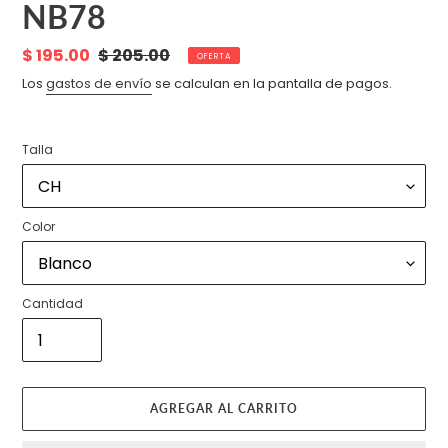
NB78
Precio
$ 195.00
Precio
$ 205.00
OFERTA
de
habitual
Los
gastos de envío
se calculan en la pantalla de pagos.
venta
Talla
Color
Cantidad
AGREGAR AL CARRITO