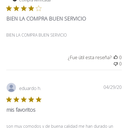
Compra verificada
pub
BIEN LA COMPRA BUEN SERVICIO
BIEN LA COMPRA BUEN SERVICIO
¿Fue útil esta reseña?
0
0
Fe
04/29/20
eduardo h.
de
pub
mis favoritos
son muy comodos y de buena calidad me han durado un