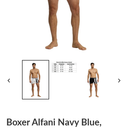
ANTERIOR
SIGU
DIAPOSITIVA
DIAPO
Boxer Alfani Navy Blue,