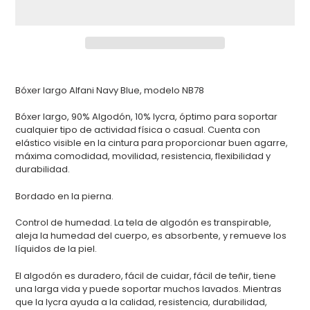
Agregando
el
Bóxer largo Alfani Navy Blue, modelo NB78
producto
a
Bóxer largo, 90% Algodón, 10% lycra, óptimo para soportar
tu
cualquier tipo de actividad física o casual. Cuenta con
carrito
elástico visible en la cintura para proporcionar buen agarre,
de
máxima comodidad, movilidad, resistencia, flexibilidad y
compra
durabilidad.
Bordado en la pierna.
Control de humedad. La tela de algodón es transpirable,
aleja la humedad del cuerpo, es absorbente, y remueve los
líquidos de la piel.
El algodón es duradero, fácil de cuidar, fácil de teñir, tiene
una larga vida y puede soportar muchos lavados. Mientras
que la lycra ayuda a la calidad, resistencia, durabilidad,