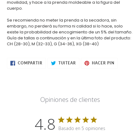
movilidad, y hace a la prenda moldeable a la figura del
cuerpo.
Se recomienda no meter la prenda a la secadora, sin
embargo, no perderá su forma ni calidad si lo hace, solo
existe la probabilidad de encogimiento de un 5% del tamaño.
Guía de tallas a continuación y en la última foto del producto:
CH (28-30), M (32-33), G (34-36), XG (38-40)
COMPARTIR
TUITEAR
PINEAR
COMPARTIR
TUITEAR
HACER PIN
EN
EN
EN
FACEBOOK
TWITTER
PINTEREST
Opiniones de clientes
4.8
Basado en 5 opiniones