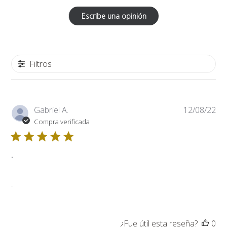
Escribe una opinión
Filtros
Fe
Gabriel A.
12/08/22
de
Compra verificada
pub
.
.
¿Fue útil esta reseña?
0