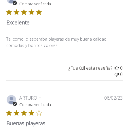
de
Compra verificada
pub
Excelente
Tal como lo esperaba playeras de muy buena calidad,
cómodas y bonitos colores
¿Fue útil esta reseña?
0
0
Fe
ARTURO H.
06/02/23
de
Compra verificada
pub
Buenas playeras