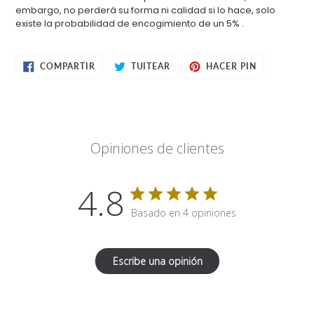
embargo, no perderá su forma ni calidad si lo hace, solo
existe la probabilidad de encogimiento de un 5%
.
COMPARTIR
TUITEAR
PINEAR
COMPARTIR
TUITEAR
HACER PIN
EN
EN
EN
FACEBOOK
TWITTER
PINTEREST
Opiniones de clientes
4.8
Basado en 4 opiniones
Escribe una opinión