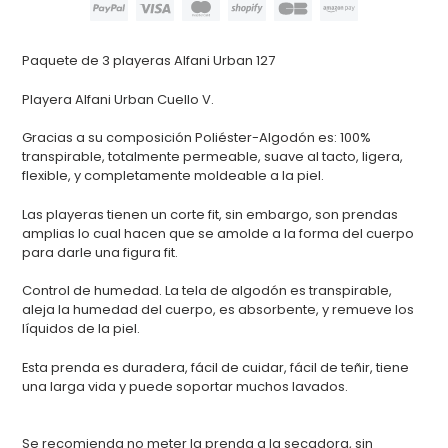
Agregando
el
Paquete de 3 playeras Alfani Urban 127
producto
a
Playera Alfani Urban Cuello V.
tu
carrito
Gracias a su composición Poliéster-Algodón es: 100%
de
transpirable, totalmente permeable, suave al tacto, ligera,
compra
flexible, y completamente moldeable a la piel.
Las playeras tienen un corte fit, sin embargo, son prendas
amplias lo cual hacen que se amolde a la forma del cuerpo
para darle una figura fit.
Control de humedad. La tela de algodón es transpirable,
aleja la humedad del cuerpo, es absorbente, y remueve los
líquidos de la piel.
Esta prenda es duradera, fácil de cuidar, fácil de teñir, tiene
una larga vida y puede soportar muchos lavados.
Se recomienda no meter la prenda a la secadora, sin