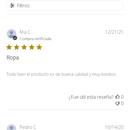
Filtros
Fe
Ma C.
12/21/21
de
Compra verificada
pub
Ropa.
Todo bien el producto es de buena calidad y muy bonitos.
¿Fue útil esta reseña?
0
0
Fe
Pedro C.
10/14/20