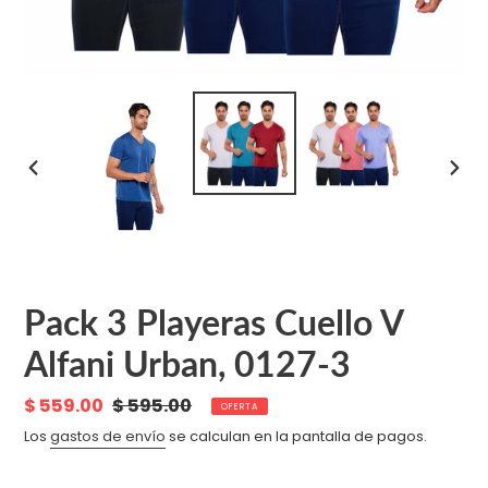
ANTERIOR
SIGU
DIAPOSITIVA
DIAPO
Pack 3 Playeras Cuello V
Alfani Urban, 0127-3
Precio
$ 559.00
Precio
$ 595.00
OFERTA
de
habitual
Los
gastos de envío
se calculan en la pantalla de pagos.
venta