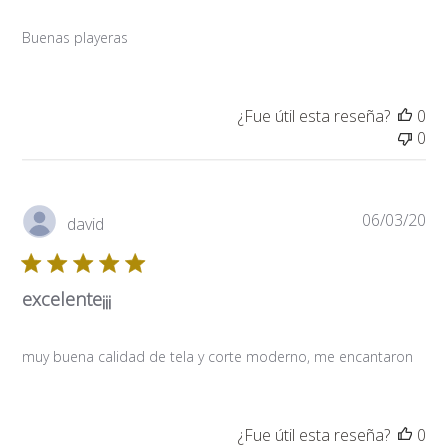
Buenas playeras
¿Fue útil esta reseña?
0
0
Fe
06/03/20
david
de
pub
excelente¡¡¡
muy buena calidad de tela y corte moderno, me encantaron
¿Fue útil esta reseña?
0