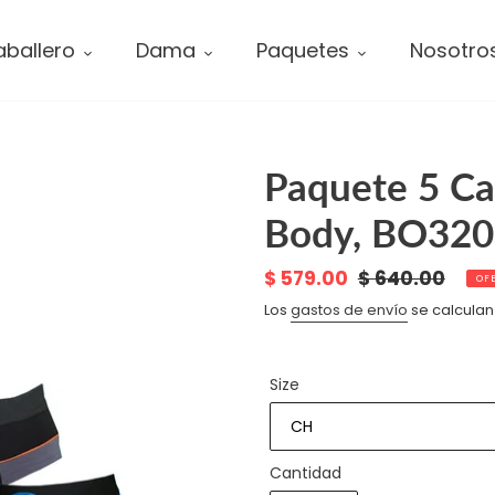
ballero
Dama
Paquetes
Nosotro
Paquete 5 Cal
Body, BO320
Precio
$ 579.00
Precio
$ 640.00
OF
de
habitual
Los
gastos de envío
se calculan
venta
Size
Cantidad