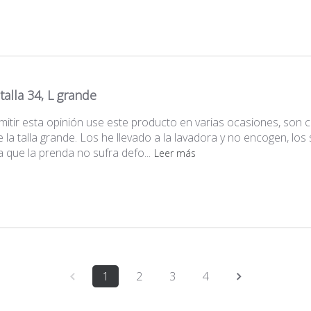
talla 34, L grande
itir esta opinión use este producto en varias ocasiones, son 
e la talla grande. Los he llevado a la lavadora y no encogen, los 
a que la prenda no sufra defo...
Leer más
1
2
3
4