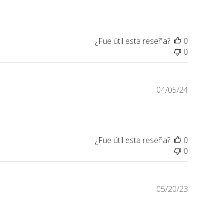
de
publicaci
¿Fue útil esta reseña?
0
0
Fecha
04/05/24
de
publicaci
¿Fue útil esta reseña?
0
0
Fecha
05/20/23
de
publicaci