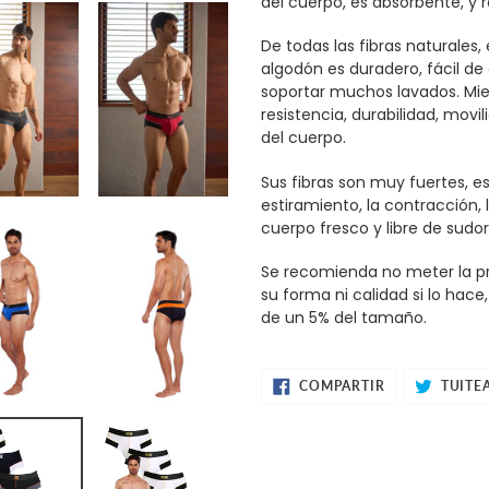
del cuerpo, es absorbente, y r
De todas las fibras naturales, 
algodón es duradero, fácil de 
soportar muchos lavados. Mien
resistencia, durabilidad, movi
del cuerpo.
Sus fibras son muy fuertes, es
estiramiento, la contracción, 
cuerpo fresco y libre de sudor
Se recomienda no meter la pr
su forma ni calidad si lo hace
de un 5% del tamaño.
COMPARTIR
COMPARTIR
TUITE
EN
FACEBOOK