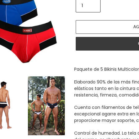
AG
Agregando
el
Paquete de 5 Bikinis Multicolor
producto
a
Elaborado 90% de las más fina
tu
elásticos tanto en la cintur
carrito
resistencia, firmeza, comodid
de
compra
Cuenta con filamentos de te
excepcional agarre extra en l
proporcione mayor soporte, c
Control de humedad. La tela 