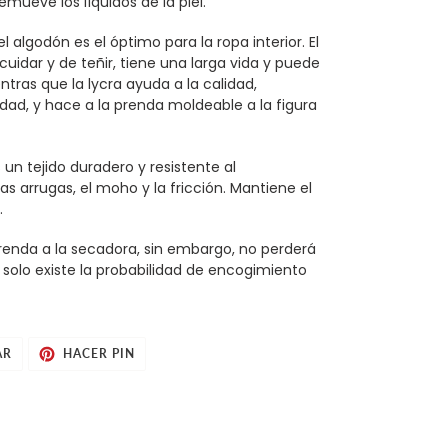
emueve los líquidos de la piel.
el algodón es el óptimo para la ropa interior. El
cuidar y de teñir, tiene una larga vida y puede
tras que la lycra ayuda a la calidad,
lidad, y hace a la prenda moldeable a la figura
 un tejido duradero y resistente al
las arrugas, el moho y la fricción. Mantiene el
.
enda a la secadora, sin embargo, no perderá
, solo existe la probabilidad de encogimiento
TUITEAR
PINEAR
AR
HACER PIN
EN
EN
TWITTER
PINTEREST