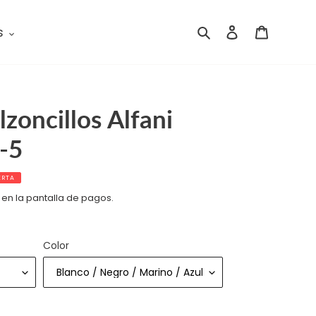
s
Buscar
Ingresar
Carrito
zoncillos Alfani
-5
ERTA
 en la pantalla de pagos.
Color