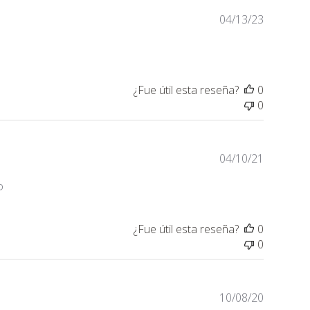
Fecha
04/13/23
de
publicaci
¿Fue útil esta reseña?
0
0
Fecha
04/10/21
de
o
publicaci
¿Fue útil esta reseña?
0
0
Fecha
10/08/20