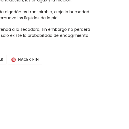
contracción, las arrugas y la fricción.
de algodón es transpirable, aleja la humedad
emueve los líquidos de la piel.
enda a la secadora, sin embargo no perderá
, solo existe la probabilidad de encogimiento
TUITEAR
PINEAR
AR
HACER PIN
EN
EN
TWITTER
PINTEREST