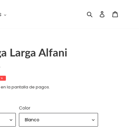
s
Buscar
Ingresar
Carrito
a Larga Alfani
4
TA
 en la pantalla de pagos.
Color