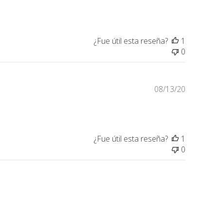
de
publicaci
¿Fue útil esta reseña?
1
0
Fecha
08/13/20
de
publicaci
¿Fue útil esta reseña?
1
0