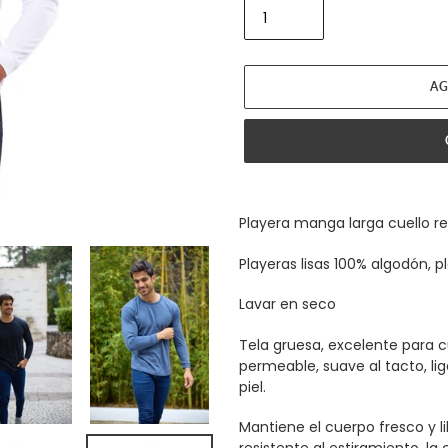
AG
Agregando
el
Playera manga larga cuello r
producto
a
Playeras lisas 100% algodón, 
tu
carrito
Lavar en seco
de
compra
Tela gruesa, excelente para cu
permeable, suave al tacto, li
piel.
Mantiene el cuerpo fresco y li