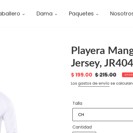
ballero
Dama
Paquetes
Nosotro
Playera Mang
Jersey, JR40
Precio
$ 199.00
Precio
$ 215.00
OFER
de
habitual
Los
gastos de envío
se calculan
venta
Talla
Cantidad