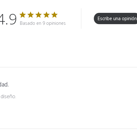
4.9
Escribe una opinión
Basado en 9 opiniones
dad.
 diseño.