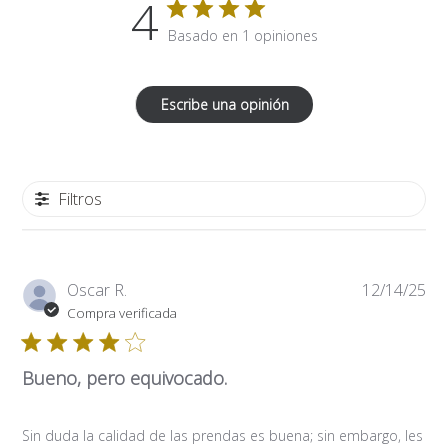
4
Basado en 1 opiniones
Escribe una opinión
Filtros
Fe
Oscar R.
12/14/25
de
Compra verificada
pub
Bueno, pero equivocado.
Sin duda la calidad de las prendas es buena; sin embargo, les