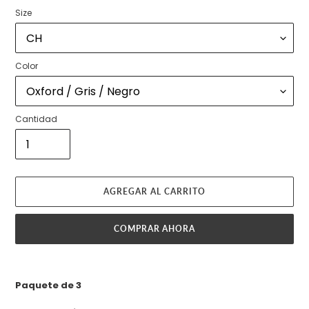
Size
Color
Cantidad
AGREGAR AL CARRITO
COMPRAR AHORA
Agregando
el
Paquete de 3
producto
a