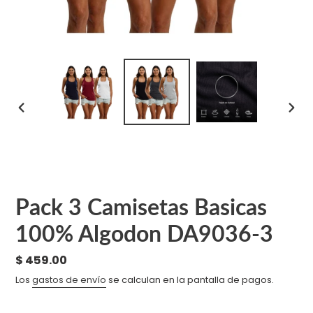
ANTERIOR
SIGU
DIAPOSITIVA
DIAPO
Pack 3 Camisetas Basicas
100% Algodon DA9036-3
Precio
$ 459.00
habitual
Los
gastos de envío
se calculan en la pantalla de pagos.