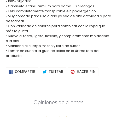
•
100% algodón
tu
• Camiseta Alfani Premium para dama - Sin Mangas
carrito
• Tela completamente transpirable e hipoalergénico.
de
• Muy cómoda para uso diario ya sea de alta actividad o para
compra
descansar.
• Con variedad de colores para combinar con la ropa que
más te gusta.
• Suave al tacto, ligera, flexible, y completamente moldeable
a la piel.
• Mantiene el cuerpo fresco y libre de sudor.
• Tomar en cuenta la guía de tallas en la última foto del
producto.
COMPARTIR
TUITEAR
PINEAR
COMPARTIR
TUITEAR
HACER PIN
EN
EN
EN
FACEBOOK
TWITTER
PINTEREST
Opiniones de clientes